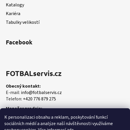
Katalogy
Kariéra
Tabulky velikostí
Facebook
FOTBALservis.cz
Obecný kontakt:
E-mail:
info@fotbalservis.cz
Telefon:
+420 776 879 275
Manažer prodeje:
Martin Vališ
K personalizaci obsahu a reklam, poskytování funkcí
Mobil:
+420 606 657 244
sociálních médií a analýze naší návštěvnosti využíváme