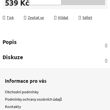
539 Kč
Měrná cena:
Tisk
Zeptat se
Hlídat
Sdílet
Popis
Diskuze
Z
á
Informace pro vás
p
a
Obchodní podmínky
t
Podmínky ochrany osobních údajů
í
Kontakty