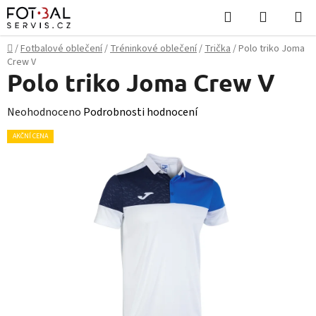
Přejít
Hledat
NÁKUPN
na
KOŠÍK
obsah
Domů
/
Fotbalové oblečení
/
Tréninkové oblečení
/
Trička
/
Polo triko Joma
Crew V
Polo triko Joma Crew V
Průměrné
Neohodnoceno
Podrobnosti hodnocení
hodnocení
AKČNÍ CENA
produktu
je
0,0
z
5
hvězdiček.