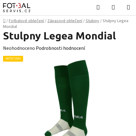
Přejít
Hledat
NÁKUPN
na
KOŠÍK
obsah
Domů
/
Fotbalové oblečení
/
Zápasové oblečení
/
Stulpny
/
Stulpny Legea
Mondial
Stulpny Legea Mondial
Průměrné
Neohodnoceno
Podrobnosti hodnocení
hodnocení
AKČNÍ CENA
produktu
je
0,0
z
5
hvězdiček.