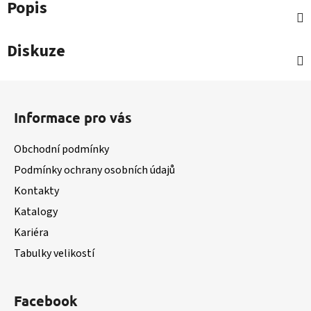
Popis
Diskuze
Z
á
Informace pro vás
p
a
Obchodní podmínky
t
Podmínky ochrany osobních údajů
í
Kontakty
Katalogy
Kariéra
Tabulky velikostí
Facebook