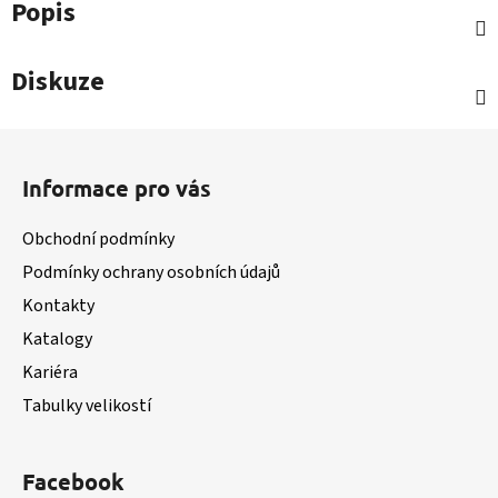
Popis
Diskuze
Z
á
Informace pro vás
p
a
Obchodní podmínky
t
Podmínky ochrany osobních údajů
í
Kontakty
Katalogy
Kariéra
Tabulky velikostí
Facebook