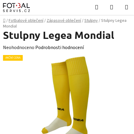
Přejít
Hledat
NÁKUPN
na
KOŠÍK
obsah
Domů
/
Fotbalové oblečení
/
Zápasové oblečení
/
Stulpny
/
Stulpny Legea
Mondial
Stulpny Legea Mondial
Průměrné
Neohodnoceno
Podrobnosti hodnocení
hodnocení
AKČNÍ CENA
produktu
je
0,0
z
5
hvězdiček.