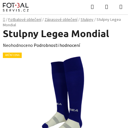
Přejít
Hledat
NÁKUPN
na
KOŠÍK
obsah
Domů
/
Fotbalové oblečení
/
Zápasové oblečení
/
Stulpny
/
Stulpny Legea
Mondial
Stulpny Legea Mondial
Průměrné
Neohodnoceno
Podrobnosti hodnocení
hodnocení
AKČNÍ CENA
produktu
je
0,0
z
5
hvězdiček.