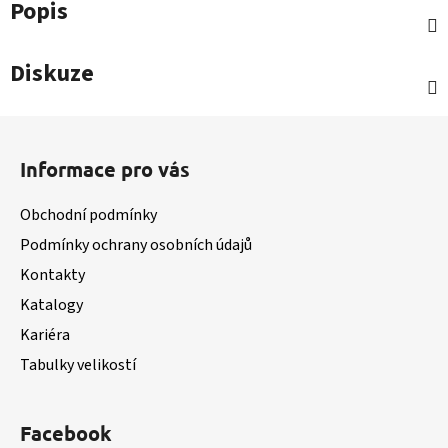
Popis
Diskuze
Z
á
Informace pro vás
p
a
Obchodní podmínky
t
Podmínky ochrany osobních údajů
í
Kontakty
Katalogy
Kariéra
Tabulky velikostí
Facebook