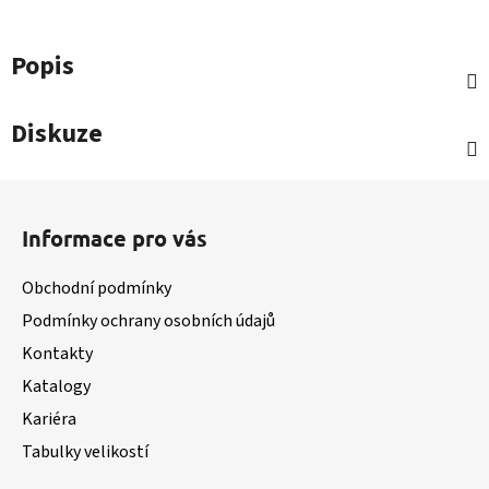
Popis
Diskuze
Z
á
Informace pro vás
p
a
Obchodní podmínky
t
Podmínky ochrany osobních údajů
í
Kontakty
Katalogy
Kariéra
Tabulky velikostí