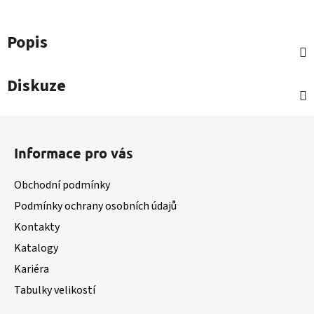
Popis
Diskuze
Z
á
Informace pro vás
p
a
Obchodní podmínky
t
Podmínky ochrany osobních údajů
í
Kontakty
Katalogy
Kariéra
Tabulky velikostí