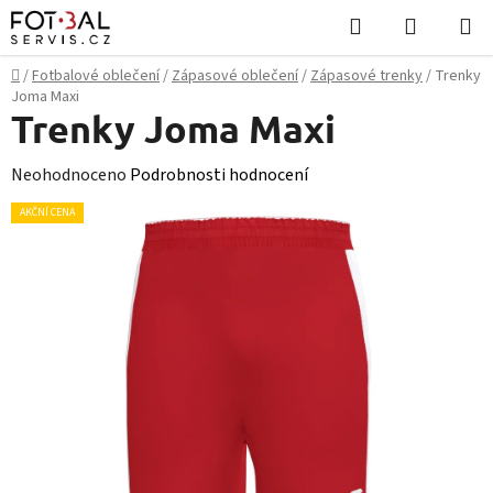
Přejít
Hledat
NÁKUPN
na
KOŠÍK
obsah
Domů
/
Fotbalové oblečení
/
Zápasové oblečení
/
Zápasové trenky
/
Trenky
Joma Maxi
Trenky Joma Maxi
Průměrné
Neohodnoceno
Podrobnosti hodnocení
hodnocení
AKČNÍ CENA
produktu
je
0,0
z
5
hvězdiček.