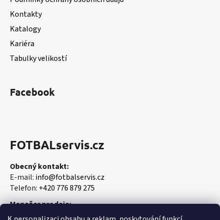
í
Kontakty
Katalogy
Kariéra
Tabulky velikostí
Facebook
FOTBALservis.cz
Obecný kontakt:
E-mail:
info@fotbalservis.cz
Telefon:
+420 776 879 275
Manažer prodeje:
Martin Vališ
K personalizaci obsahu a reklam, poskytování funkcí