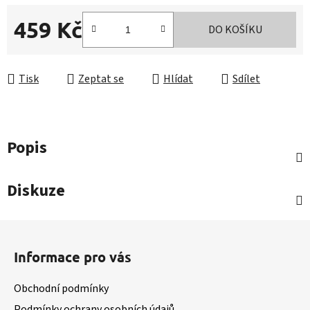
459 Kč
DO KOŠÍKU
Měrná cena:
Tisk
Zeptat se
Hlídat
Sdílet
Popis
Diskuze
Z
á
Informace pro vás
p
a
Obchodní podmínky
t
Podmínky ochrany osobních údajů