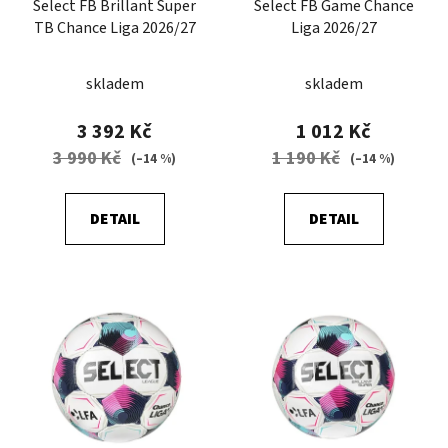
Select FB Brillant Super
Select FB Game Chance
o
u
TB Chance Liga 2026/27
Liga 2026/27
d
k
u
t
skladem
skladem
k
ů
t
3 392 Kč
1 012 Kč
ů
3 990 Kč
1 190 Kč
(–14 %)
(–14 %)
DETAIL
DETAIL