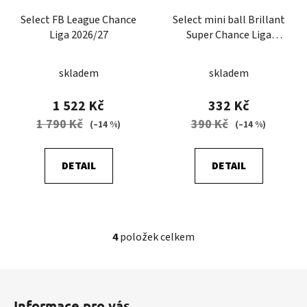
Select FB League Chance
Select mini ball Brillant
Liga 2026/27
Super Chance Liga
2026/27
skladem
skladem
1 522 Kč
332 Kč
1 790 Kč
390 Kč
(–14 %)
(–14 %)
DETAIL
DETAIL
4
položek celkem
O
v
l
Z
á
á
d
Informace pro vás