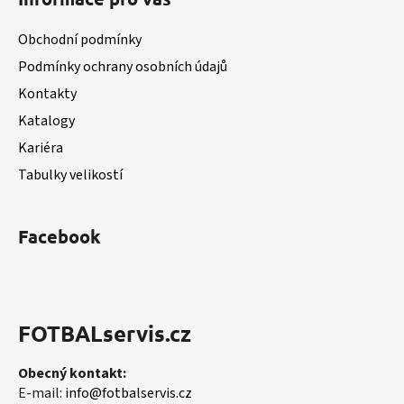
p
a
a
c
Obchodní podmínky
t
í
Podmínky ochrany osobních údajů
í
p
Kontakty
r
v
Katalogy
k
Kariéra
y
v
Tabulky velikostí
ý
p
i
Facebook
s
u
FOTBALservis.cz
Obecný kontakt:
E-mail:
info@fotbalservis.cz